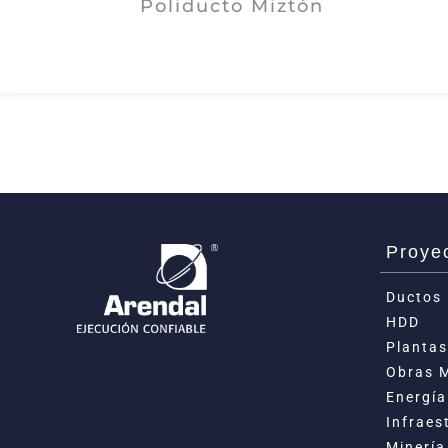
Poliducto Miztón
Proye
Ductos
HDD
Plantas
Obras 
Energía
Infraes
Minería