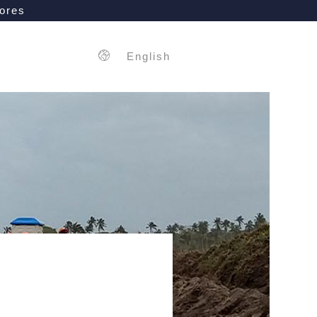
ores
English