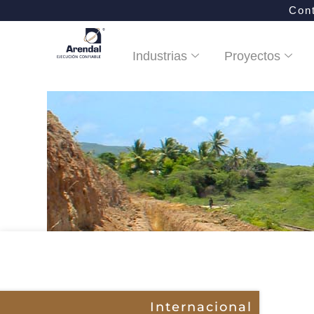
Ir
Con
al
contenido
Industrias
Proyectos
Internacional