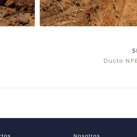
S
Ducto NF
ctos
Nosotros