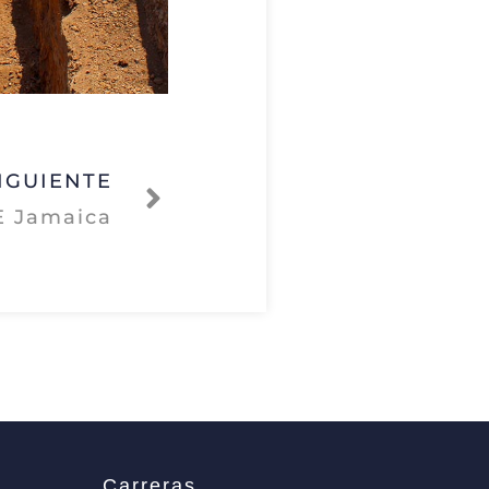
IGUIENTE
Siguiente
E Jamaica
Carreras